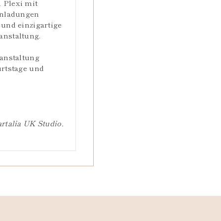
 Plexi mit
inladungen
 und einzigartige
anstaltung.
ranstaltung
urtstage und
rtalia UK Studio.