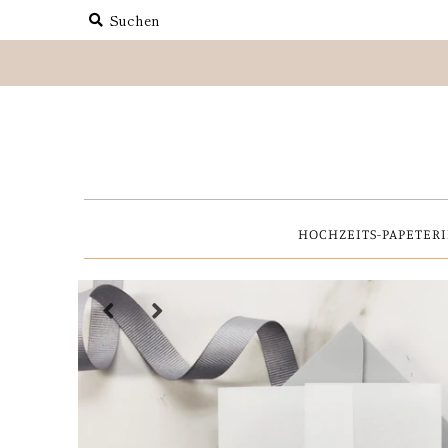
HOCHZEITS-PAPETERIE
REISEPASS
HOCHZEITS-PAPETERI
Save-the-Date
Shop by Style
Etsy-Shop
ÜBER UNS
EINLOGGEN/REGISTRIEREN