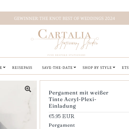
GEWINNER: THE KNOT BEST OF WEDDINGS 2024
E
REISEPASS
SAVE-THE-DATE
SHOP BY STYLE
ETS
Pergament mit weißer
Tinte Acryl-Plexi-
Einladung
€5,95 EUR
Pergament