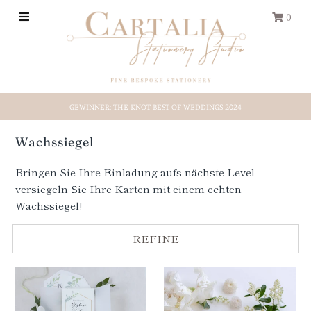
0
HOCHZEITS-PAPETERIE
GEWINNER: THE KNOT BEST OF WEDDINGS 2024
REISEPASS
Wachssiegel
Save-the-Date
Bringen Sie Ihre Einladung aufs nächste Level -
versiegeln Sie Ihre Karten mit einem echten
Shop by Style
Wachssiegel!
Etsy-Shop
REFINE
ÜBER UNS
EINLOGGEN/REGISTRIEREN