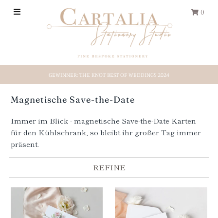
0
HOCHZEITS-PAPETERIE
GEWINNER: THE KNOT BEST OF WEDDINGS 2024
REISEPASS
Magnetische Save-the-Date
Save-the-Date
Immer im Blick - magnetische Save-the-Date Karten
für den Kühlschrank, so bleibt ihr großer Tag immer
Shop by Style
präsent.
Etsy-Shop
REFINE
ÜBER UNS
EINLOGGEN/REGISTRIEREN