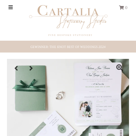
0
HOCHZEITS-PAPETERIE
GEWINNER: THE KNOT BEST OF WEDDINGS 2024
REISEPASS
Save-the-Date
Shop by Style
Etsy-Shop
ÜBER UNS
EINLOGGEN/REGISTRIEREN