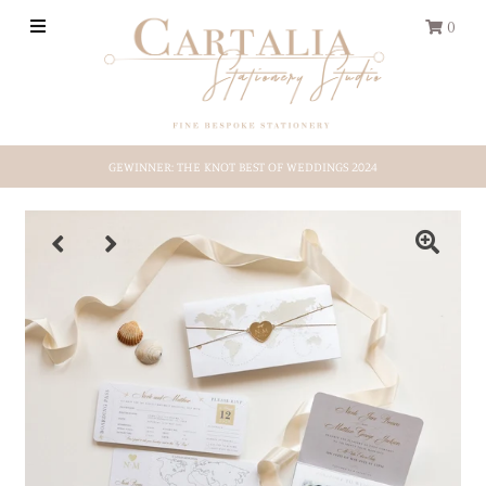
0
HOCHZEITS-PAPETERIE
GEWINNER: THE KNOT BEST OF WEDDINGS 2024
REISEPASS
Save-the-Date
Shop by Style
Etsy-Shop
ÜBER UNS
EINLOGGEN/REGISTRIEREN