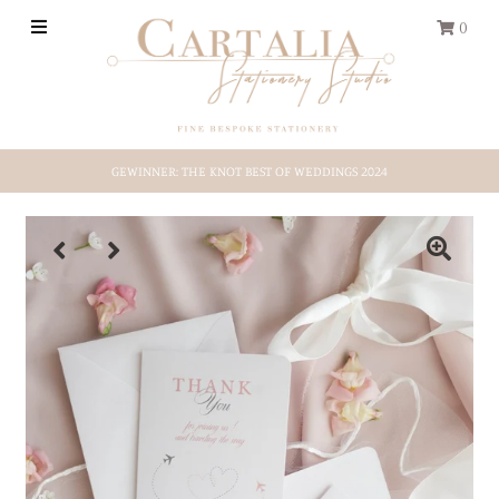
0
HOCHZEITS-PAPETERIE
GEWINNER: THE KNOT BEST OF WEDDINGS 2024
REISEPASS
Save-the-Date
Shop by Style
Etsy-Shop
ÜBER UNS
EINLOGGEN/REGISTRIEREN