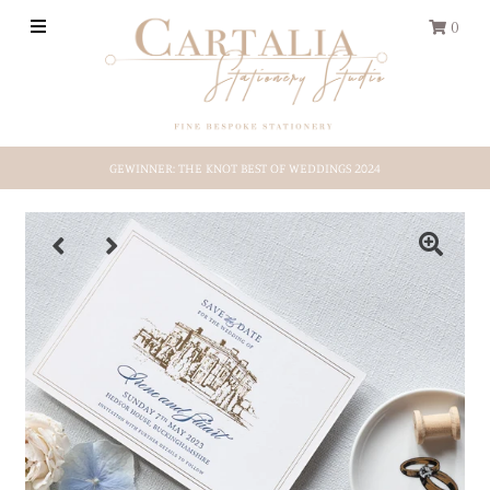
0
HOCHZEITS-PAPETERIE
GEWINNER: THE KNOT BEST OF WEDDINGS 2024
REISEPASS
Save-the-Date
Shop by Style
Etsy-Shop
ÜBER UNS
EINLOGGEN/REGISTRIEREN