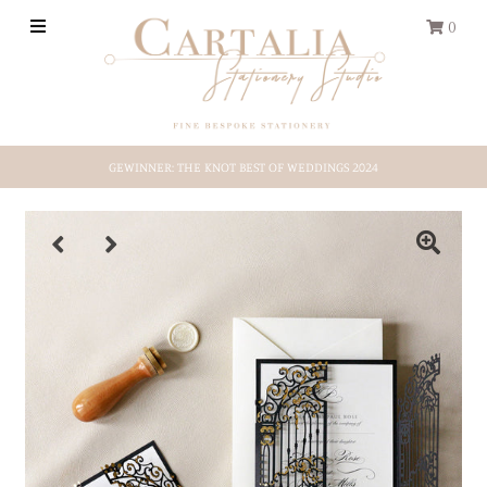
0
HOCHZEITS-PAPETERIE
GEWINNER: THE KNOT BEST OF WEDDINGS 2024
REISEPASS
Save-the-Date
Shop by Style
Etsy-Shop
ÜBER UNS
EINLOGGEN/REGISTRIEREN