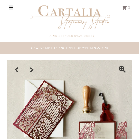
0
HOCHZEITS-PAPETERIE
GEWINNER: THE KNOT BEST OF WEDDINGS 2024
REISEPASS
Save-the-Date
Shop by Style
Etsy-Shop
ÜBER UNS
EINLOGGEN/REGISTRIEREN