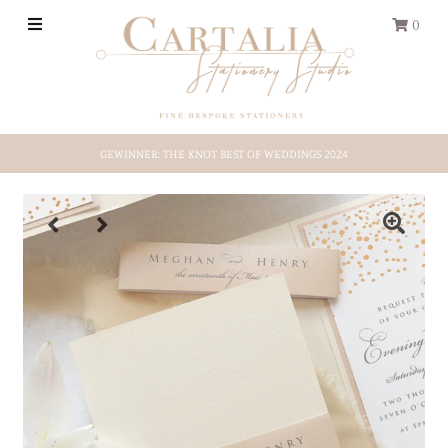
0
HOCHZEITS-PAPETERIE
GEWINNER: THE KNOT BEST OF WEDDINGS 2024
REISEPASS
Save-the-Date
Shop by Style
Etsy-Shop
ÜBER UNS
EINLOGGEN/REGISTRIEREN